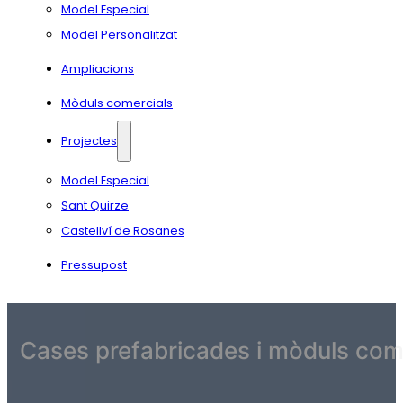
Model Especial
Model Personalitzat
Ampliacions
Mòduls comercials
Projectes
Model Especial
Sant Quirze
Castellví de Rosanes
Pressupost
Cases prefabricades i mòduls come