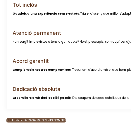
Tot inclòs
Gaudeix d’una experiència sense estrès
. Tria el disseny que millor s’ada
Atenció permanent
Han sorgit imprevistos o tens algun dubte? No et preocupis, som aquí per aj
Acord garantit
Complem els nostres compromisos
. Treballem d’acord amb el que hem plan
Dedicació absoluta
Creem llars amb dedicació i passió
. Ens ocupem de cada detall, des del diss
VULL TENIR LA CASA DELS MEUS SOMNIS