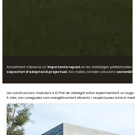
Actualment s’observa un
importante repunt
en les habitatges prefabricades i
capacitat d’adaptació projectual
. Així mateix, brinden solucions
sostenible
Les construccions modulars a El Prat de Llobregat estan experimentant un auge si
A més, son conegudes com energèticament eficients i respectuoses amb el med