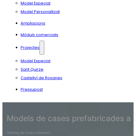
Model Especial
Model Personalitzat
Ampliacions
Mòduls comercials
Projectes
Model Especial
Sant Quirze
Castellví de Rosanes
Pressupost
Models de cases prefabricades a 
Catàleg de cases modulars