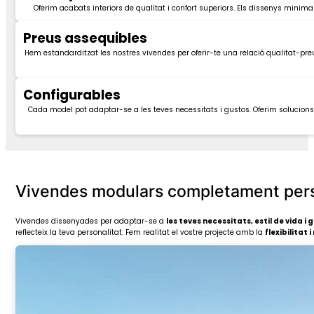
Oferim acabats interiors de qualitat i confort superiors. Els dissenys minimal
Preus assequibles
Hem estandarditzat les nostres vivendes per oferir-te una relació qualitat-preu 
Configurables
Cada model pot adaptar-se a les teves necessitats i gustos. Oferim solucions 
Vivendes modulars completament pers
Vivendes dissenyades per adaptar-se a
les teves necessitats, estil de vida i 
reflecteix la teva personalitat. Fem realitat el vostre projecte amb la
flexibilitat 