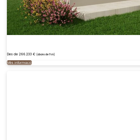
Des de 266.233 €
(abans de l'IVA)
Més informació