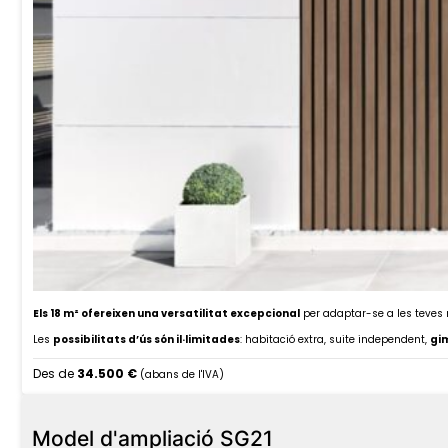
Els 18 m² ofereixen una versatilitat excepcional
per adaptar-se a les teves n
Les
possibilitats d’ús són il·limitades
: habitació extra, suite independent,
gim
Des de
34.500 €
(abans de l'IVA)
Model d'ampliació SG21