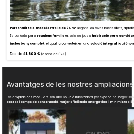
Personalitza el model estrella de 24 m²
segons les teves necessitats, aprofi
És perfecta per a
reunions familiars
, sala de jocs o
habitació per a convida
Inclou bany complet
, el qual la converteix en una
solució integral i autòno
Des de
41.800 €
(abans de l'IVA)
Avantatges de les nostres ampliacion
Les ampliacions modulars són una solució innovadora per expandir el hogar sense l
costos i temps de construcció
,
major eficiència energètica
i
minimització 