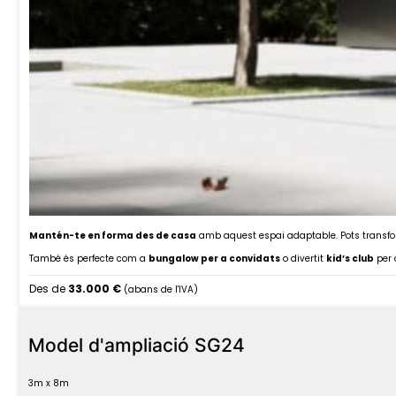
Mantén-te en forma des de casa
amb aquest espai adaptable. Pots transfo
També és perfecte com a
bungalow per a convidats
o divertit
kid’s club
per 
Des de
33.000 €
(abans de l'IVA)
Model d'ampliació SG24
3m x 8m