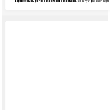
Espai exclusiu per al descans i la desconexió
, dissenyat per aconsegui