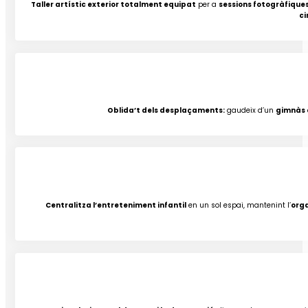
Taller artístic exterior totalment equipat
per a
sessions fotogràfiques
ci
Oblida’t dels desplaçaments:
gaudeix d’un
gimnàs 
Centralitza l’entreteniment infantil
en un sol espai, mantenint l’
orga