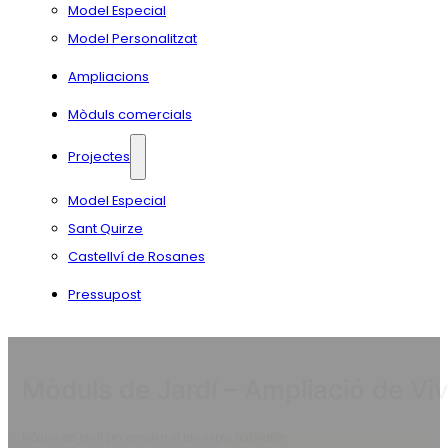
Model Especial
Model Personalitzat
Ampliacions
Mòduls comercials
Projectes
Model Especial
Sant Quirze
Castellví de Rosanes
Pressupost
Mòduls de Jardí – Ampliació de Vi
Mòduls de jardí per ampliar el teu espai habitable