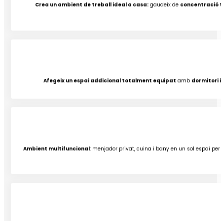
Crea un ambient de treball ideal a casa:
gaudeix de
concentració 
Afegeix un espai addicional totalment equipat
amb
dormitori 
Ambient multifuncional
: menjador privat, cuina i bany en un sol espai pe