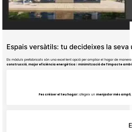
Espais versàtils: tu decideixes la seva u
Els mòduls prefabricats són una excel·lent opció per ampliar el hogar de manera ràp
construcció
,
major eficiència energètica
i
minimització de l’impacte ambi
Fes créixer el teu hogar:
afegeix un
menjador més ampli
E