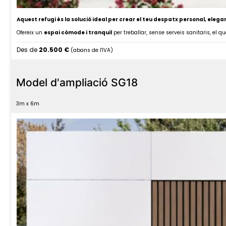
Aquest refugi és la solució ideal per crear el teu despatx personal, elegant 
Ofereix un
espai còmode i tranquil
per treballar, sense serveis sanitaris, el qu
Des de
20.500 €
(abans de l'IVA)
Model d'ampliació SG18
3m x 6m