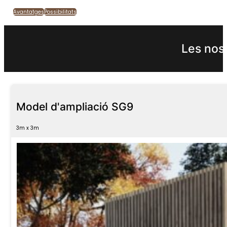
Avantatges
Possibilitats
Les nos
Model d'ampliació SG9
3m x 3m