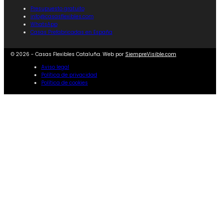
Presupuesto gratuito
info@casasflexibles.com
WhatsApp
Casas Prefabricadas en España
© 2026 - Casas Flexibles Cataluña. Web por
SiempreVisible.com
Aviso legal
Política de privacidad
Política de cookies