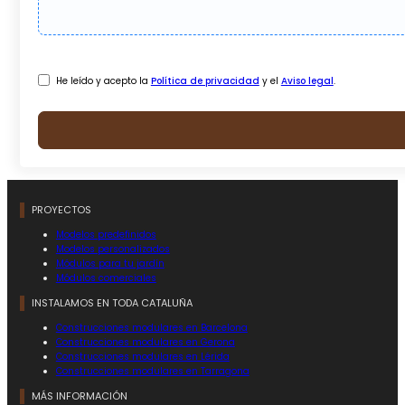
He leído y acepto la
Política de privacidad
y el
Aviso legal
.
PROYECTOS
Modelos predefinidos
Modelos personalizados
Módulos para tu jardín
Módulos comerciales
INSTALAMOS EN TODA CATALUÑA
Construcciones modulares en Barcelona
Construcciones modulares en Gerona
Construcciones modulares en Lérida
Construcciones modulares en Tarragona
MÁS INFORMACIÓN