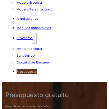
Modelo Especial
Modelo Personalizado
Ampliaciones
Módulos comerciales
Proyectos
Modelo Especial
Sant Quirze
Castellví de Rosanes
Presupuesto
Presupuesto gratuito
Quiero tener la casa de mis sueños