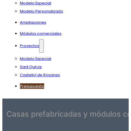
Modelo Especial
Modelo Personalizado
Ampliaciones
Módulos comerciales
Proyectos
Modelo Especial
Sant Quirze
Castellví de Rosanes
Presupuesto
Casas prefabricadas y módulos co